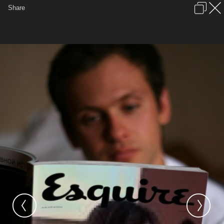
เข้าสู่ระบบหรือลงทะเบียน
Share
ภาษาไทย
ลงโฆษณา
ติดต่อเรา
ช่วยเหลือ
ชุมชนชาวพุทธ
ข้อกำหนดและกฎ
หน้าแรก
เว็บบอร์ด
มีอะไรใหม่
รูปภาพ
คอลเล็คชั่น
สถานที่
กล้อง
แท็ก
...
หน้าแรก
รูปภาพ
General
walaphako
รูปจ๊ะ
sBrcVK4H0aCTm2MBQm15tg