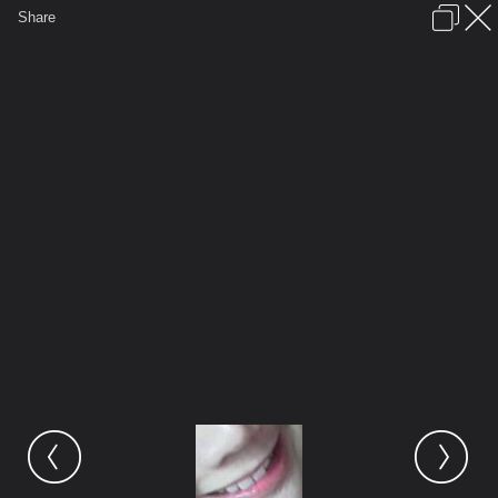
เข้าสู่ระบบหรือลงทะเบียน
Share
ภาษาไทย
ลงโฆษณา
ติดต่อเรา
ช่วยเหลือ
ชุมชนชาวพุทธ
ข้อกำหนดและกฎ
หน้าแรก
เว็บบอร์ด
มีอะไรใหม่
รูปภาพ
คอลเล็คชั่น
สถานที่
กล้อง
แท็ก
...
รูปภาพ
...
ผ่อนคลาย
SMILING ยินดีต้อนรับทุกท่านจ้า
ScreenHunter 05 Dec. 18 20.17