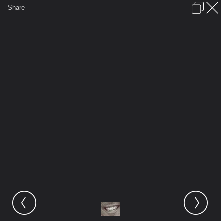
เข้าสู่ระบบหรือลงทะเบียน
Share
ภาษาไทย
ลงโฆษณา
ติดต่อเรา
ช่วยเหลือ
ชุมชนชาวพุทธ
ข้อกำหนดและกฎ
หน้าแรก
เว็บบอร์ด
มีอะไรใหม่
รูปภาพ
คอลเล็คชั่น
สถานที่
กล้อง
แท็ก
...
รูปภาพ
...
ผ่อนคลาย
SMILING ยินดีต้อนรับทุกท่านจ้า
ScreenHunter 35 Feb. 15 13.11