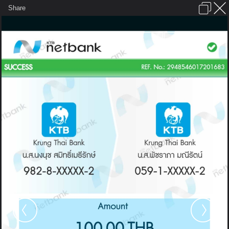
เข้าสู่ระบบหรือลงทะเบียน
Share
ภาษาไทย
ลงโฆษณา
ติดต่อเรา
ช่วยเหลือ
ชุมชนชาวพุทธ
ข้อกำหนดและกฎ
หน้าแรก
เว็บบอร์ด
มีอะไรใหม่
รูปภาพ
คอลเล็คชั่น
สถานที่
กล้อง
แท็ก
...
หน้าแรก
รูปภาพ
General
bensmith
ใบโอน
screenshot 1470233388933