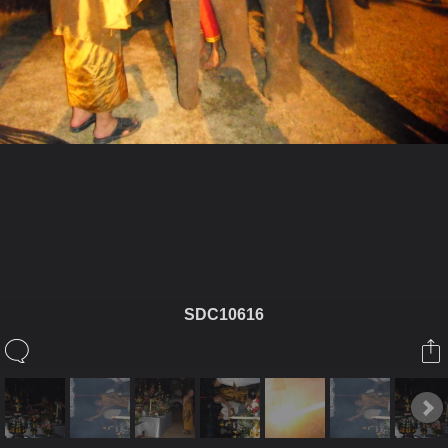
ในอัลบั้มนี้
emperron
SDC10616
ในอัลบั้ม
หลวงปู่
10 มีนาคม 2010
View previous comments...
5 of 6
MayBuddhaBlessYou
[B][COLOR="Blue"]หลวงพี่ท่านชื่ออะไรค่ะ วัด
ท่านอยูที่ไหน มีประวัติท่านบ้างไหมค่ะ[/COLOR][/B]