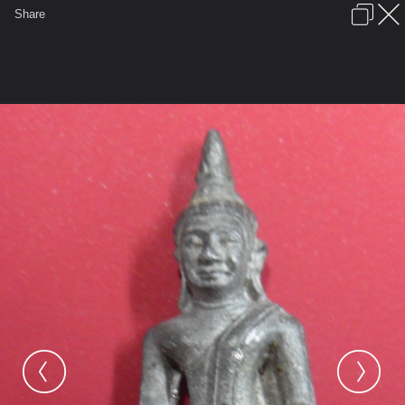
เข้าสู่ระบบหรือลงทะเบียน
Share
ภาษาไทย
ลงโฆษณา
ติดต่อเรา
ช่วยเหลือ
ชุมชนชาวพุทธ
ข้อกำหนดและกฎ
หน้าแรก
เว็บบอร์ด
มีอะไรใหม่
รูปภาพ
คอลเล็คชั่น
สถานที่
กล้อง
แท็ก
...
หน้าแรก
รูปภาพ
General
nu_wa
รูปครูบาอาจารย์
SDC16242