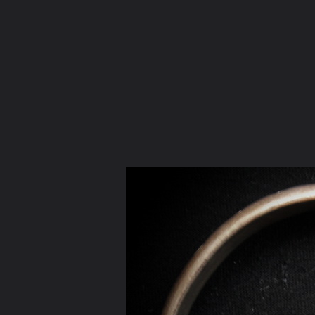
ภาษาไทย
หน้าแรก
เว็บบอร์ด
มีอะไรใหม่
วิดีโอ
รูปภา
หมวดหมู่
มีอะไรใหม่
คอลเล็คชั่น
สถานที่
กล้อง
แ
หน้าแรก
รูปภาพ
General
teaycub2009
ตะกรุดมหาละล
SDC17575