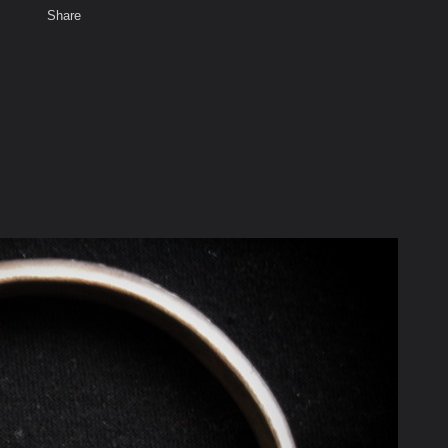
Share
เสียงธรรม
สมาชิก
ห้องสนทนา
พ
ท็ก
วย