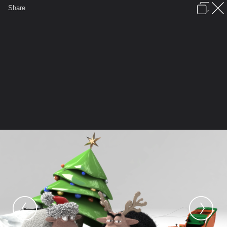
เข้าสู่ระบบหรือลงทะเบียน
Share
ภาษาไทย
ลงโฆษณา
ติดต่อเรา
ช่วยเหลือ
ชุมชนชาวพุทธ
ข้อกำหนดและกฎ
หน้าแรก
เว็บบอร์ด
มีอะไรใหม่
รูปภาพ
คอลเล็คชั่น
สถานที่
กล้อง
แท็ก
...
...
รูปภาพ
General
กรรมเหนือกรรม
Sheeps It
sheeps wallpaper 03