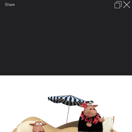
เข้าสู่ระบบหรือลงทะเบียน
Share
ภาษาไทย
ลงโฆษณา
ติดต่อเรา
ช่วยเหลือ
ชุมชนชาวพุทธ
ข้อกำหนดและกฎ
หน้าแรก
เว็บบอร์ด
มีอะไรใหม่
รูปภาพ
คอลเล็คชั่น
สถานที่
กล้อง
แท็ก
...
...
รูปภาพ
General
กรรมเหนือกรรม
Sheeps It
sheeps wallpaper 07