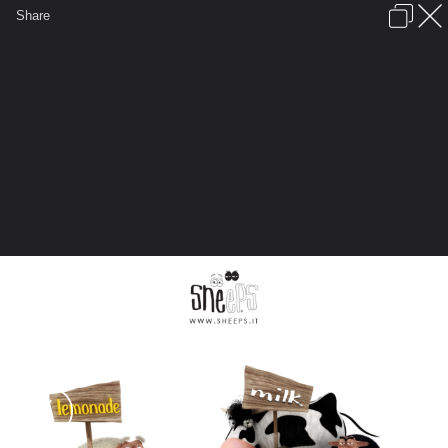
เข้าสู่ระบบหรือลงทะเบียน
Share
ภาษาไทย
ลงโฆษณา
ติดต่อเรา
ช่วยเหลือ
ชุมชนชาวพุทธ
ข้อกำหนดและกฎ
หน้าแรก
เว็บบอร์ด
มีอะไรใหม่
รูปภาพ
คอลเล็คชั่น
สถานที่
กล้อง
แท็ก
...
...
รูปภาพ
General
กรรมเหนือกรรม
Sheeps It
sheeps wallpaper 17