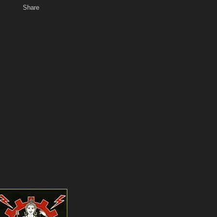
Share
พ