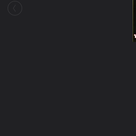
ในอัลบั้มนี้
chingchamp
ในอัลบั้ม
พระพรหม
30 ธันวาคม 2008
(You must log in or sign up to comment
here.)