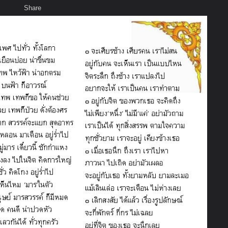
Share
เสียงธรรม
สมาชิก
ห้องสนทนา
พ
ท็ก
ณศ กับภัยพิบัติ