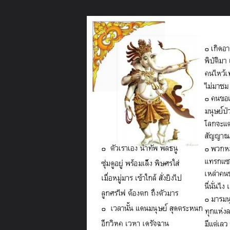
ภาษาไทย
หน้าแรก
เว็บบอร์ด
มีอะไรใหม่
วิดีโอ
รูปภา
หมวดหมู่
มีอะไรใหม่
คอลเล็คชั่น
สถานที่
กล้อง
แ
หน้าแรก
รูปภาพ
General
phataravudh
สาส์นจากพระพิฆเ
Slide4