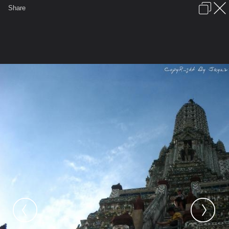
เข้าสู่ระบบหรือลงทะเบียน
Share
ภาษาไทย
ลงโฆษณา
ติดต่อเรา
ช่วยเหลือ
ชุมชนชาวพุทธ
ข้อกำหนดและกฎ
หน้าแรก
เว็บบอร์ด
มีอะไรใหม่
รูปภาพ
คอลเล็คชั่น
สถานที่
กล้อง
แท็ก
...
รูปภาพ
...
Fai3iola
วันอรุณราชวราราม ^^
SLWqG9910197 02