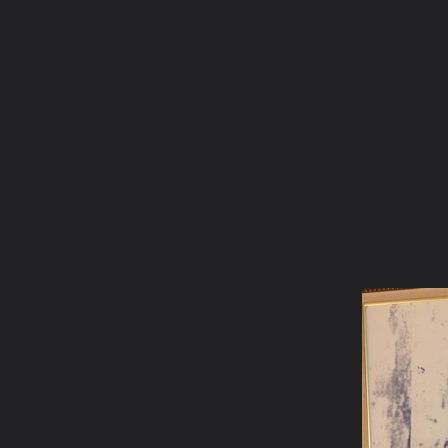
ภาษาไทย
หน้าแรก
เว็บบอร์ด
มีอะไรใหม่
วิดีโอ
รูปภา
หมวดหมู่
มีอะไรใหม่
คอลเล็คชั่น
ห้องสนทนา
สถานที่
กล้อง
แท็ก
หน้าแรก
รูปภาพ
General
wan7
เกิดจากแรงศรัทธา
sod4