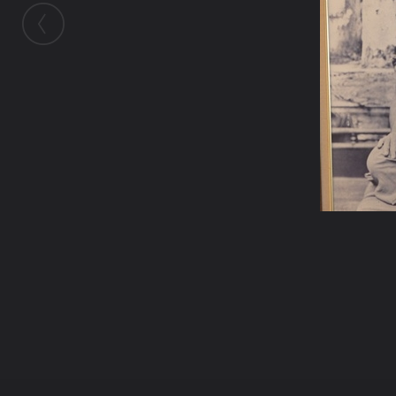
ในอัลบั้มนี้
wan7
ในอัลบั้ม
เกิดจากแรงศรัทธา
24 พฤศจิกายน 2010
(You must log in or sign up to comment