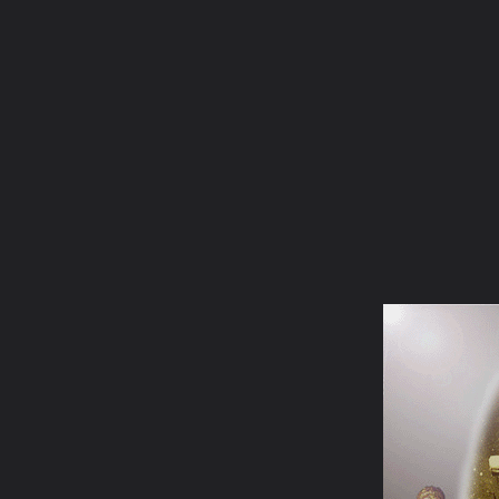
ภาษาไทย
หน้าแรก
เว็บบอร์ด
มีอะไรใหม่
วิดีโอ
รูปภา
หมวดหมู่
มีอะไรใหม่
คอลเล็คชั่น
สถานที่
กล้อง
แ
หน้าแรก
รูปภาพ
General
chonlatan_pos
หลวงปู่ฝน จัน
somdet picture