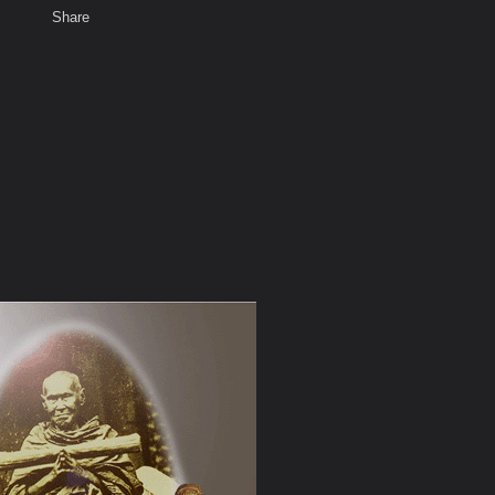
Share
เสียงธรรม
สมาชิก
ห้องสนทนา
พ
ท็ก
ทสโร