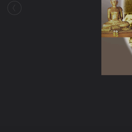
ในอัลบั้มนี้
chonlatan_pos
ในอัลบั้ม
หลวงปู่ฝน จันทสโร