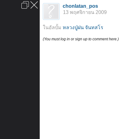
เข้าสู่ระบบหรือลงทะเบียน
chonlatan_pos
ลงโฆษณา
ติดต่อเรา
ช่วยเหลือ
หน้าหลัก
ไปข้างบน
13 พฤศจิกายน 2009
ข้อกำหนดและกฎ
ในอัลบั้ม
หลวงปู่ฝน จันทสโร
(You must log in or sign up to comment here.)