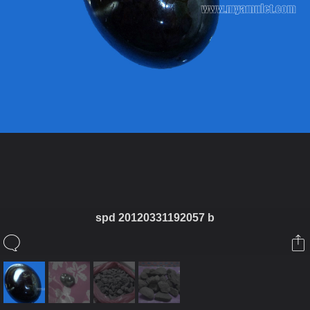
ในอัลบั้มนี้
spd 20120331192057 b
kiyuuri
ในอัลบั้ม
หินควนโนรีจ.จังหวัดยะลา
21 สิงหาคม 2012