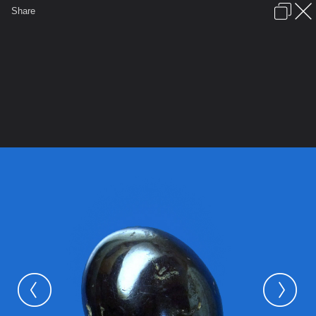
เข้าสู่ระบบหรือลงทะเบียน
Share
ภาษาไทย
ลงโฆษณา
ติดต่อเรา
ช่วยเหลือ
ชุมชนชาวพุทธ
ข้อกำหนดและกฎ
หน้าแรก
เว็บบอร์ด
มีอะไรใหม่
รูปภาพ
คอลเล็คชั่น
สถานที่
กล้อง
แท็ก
...
รูปภาพ
...
kiyuuri
หินควนโนรีจ.จังหวัดยะลา
spd 20120331192057 b