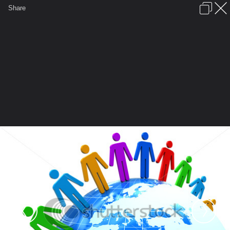
เข้าสู่ระบบหรือลงทะเบียน
Share
ภาษาไทย
ลงโฆษณา
ติดต่อเรา
ช่วยเหลือ
ชุมชนชาวพุทธ
ข้อกำหนดและกฎ
หน้าแรก
เว็บบอร์ด
มีอะไรใหม่
รูปภาพ
คอลเล็คชั่น
สถานที่
กล้อง
แท็ก
...
รูปภาพ
...
chaimars
Children's Ministry
stock photo abstract d illustration of
colorful people around earth globe
60011041