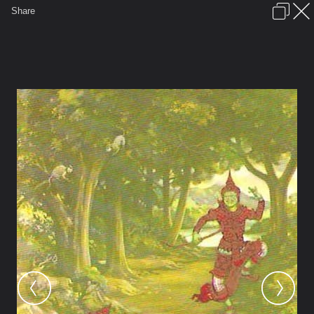
เข้าสู่ระบบหรือลงทะเบียน
Share
ภาษาไทย
ลงโฆษณา
ติดต่อเรา
ช่วยเหลือ
ชุมชนชาวพุทธ
ข้อกำหนดและกฎ
หน้าแรก
เว็บบอร์ด
มีอะไรใหม่
รูปภาพ
คอลเล็คชั่น
สถานที่
กล้อง
แท็ก
...
หน้าแรก
รูปภาพ
General
dharmathai
ธรรม
suwanasaam