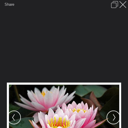
เข้าสู่ระบบหรือลงทะเบียน
Share
ภาษาไทย
ลงโฆษณา
ติดต่อเรา
ช่วยเหลือ
ชุมชนชาวพุทธ
ข้อกำหนดและกฎ
หน้าแรก
เว็บบอร์ด
มีอะไรใหม่
รูปภาพ
คอลเล็คชั่น
สถานที่
กล้อง
แท็ก
...
หน้าแรก
รูปภาพ
General
ติงติง
นี่แหละใช่เลย
thai lotus museum