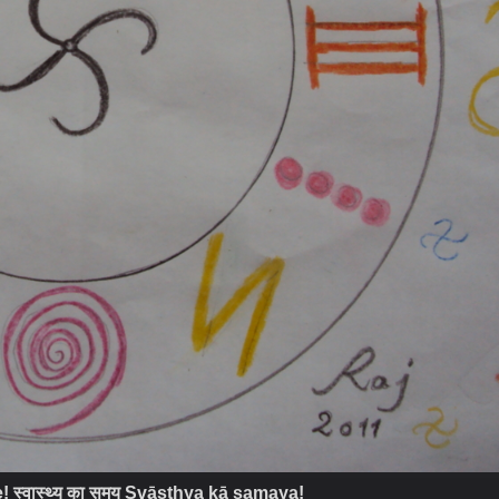
स्वास्थ्य का समय Svāsthya kā samaya!