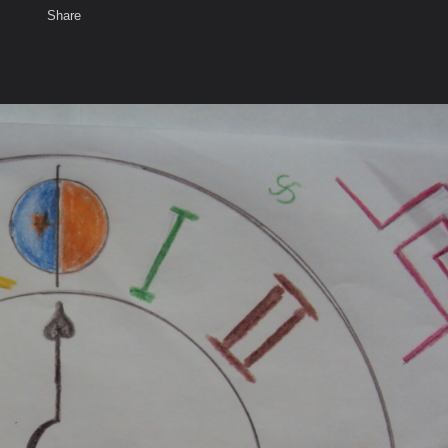
Share
เสียงธรรม
สมาชิก
ห้องสนทนา
พ
ท็ก
vāsthya kā samaya!