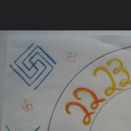
ภาษาไทย
หน้าแรก
เว็บบอร์ด
มีอะไรใหม่
วิดีโอ
รูปภา
หมวดหมู่
มีอะไรใหม่
คอลเล็คชั่น
สถานที่
กล้อง
แ
หน้าแรก
รูปภาพ
General
dheiwatraj
อาศิรพจน์
The Swasthya Time! स्वास्थ्य का समय S