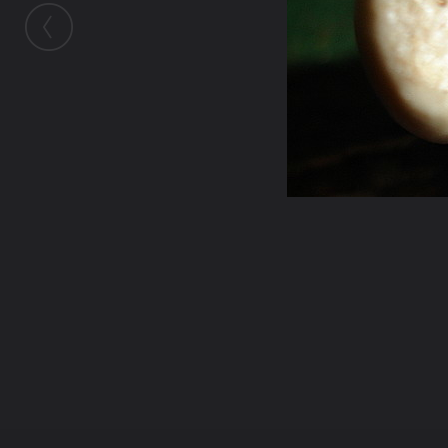
ในอัลบั้มนี้
donjudo077
ในอัลบั้ม
มวลสารชั้นครู ชนวนชั้นเลิศ
16 ตุลาคม 2008
(You must log in or sign up to comment here.)