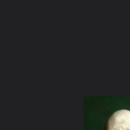
ภาษาไทย
หน้าแรก
เว็บบอร์ด
มีอะไรใหม่
วิดีโอ
รูปภา
หมวดหมู่
มีอะไรใหม่
คอลเล็คชั่น
สถานที่
กล้อง
แ
หน้าแรก
รูปภาพ
General
donjudo077
มวลสารชั้นครู ชน
tiger2