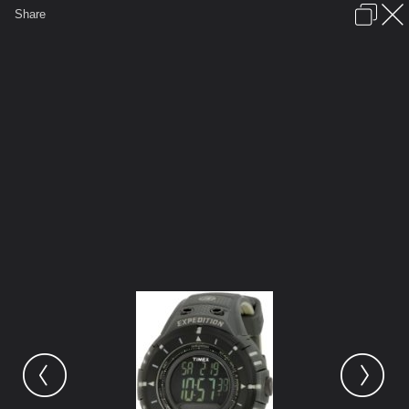
เข้าสู่ระบบหรือลงทะเบียน
Share
ภาษาไทย
ลงโฆษณา
ติดต่อเรา
ช่วยเหลือ
ชุมชนชาวพุทธ
ข้อกำหนดและกฎ
หน้าแรก
เว็บบอร์ด
มีอะไรใหม่
รูปภาพ
คอลเล็คชั่น
สถานที่
กล้อง
แท็ก
...
หน้าแรก
รูปภาพ
General
Tony55
Timex Watches
Timex Men's T49612