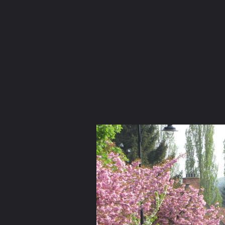
ภาษาไทย
หน้าแรก
เว็บบอร์ด
มีอะไรใหม่
วิดีโอ
รูปภา
หมวดหมู่
มีอะไรใหม่
คอลเล็คชั่น
สถานที่
กล้อง
แ
หน้าแรก
รูปภาพ
General
ข้าวทิพย์
my pictures
Tulipe 18 4 09 037