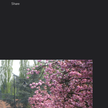
Share
เสียงธรรม
สมาชิก
ห้องสนทนา
พ
ท็ก