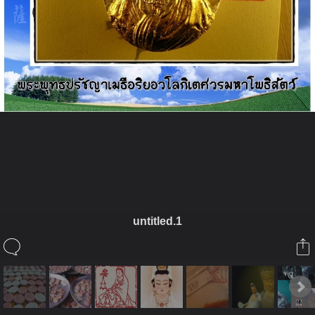
ในอัลบั้มนี้
janepat2549
untitled.1
ในอัลบั้ม
พระโพธิสัตว์กวนอิม
20 มีนาคม 2009
(You must log in or sign up to comment here.)