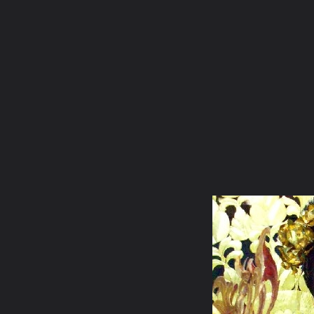
ภาษาไทย
หน้าแรก
เว็บบอร์ด
มีอะไรใหม่
วิดีโอ
รูปภา
หมวดหมู่
มีอะไรใหม่
คอลเล็คชั่น
สถานที่
กล้อง
แ
หน้าแรก
รูปภาพ
General
โมเย
หนึ่งเพชรล้านนา
user13773 pic25532 1237891503