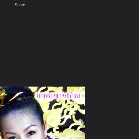
Share
เสียงธรรม
สมาชิก
ห้องสนทนา
พ
ท็ก