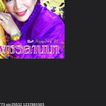
773 pic25532 1237891503