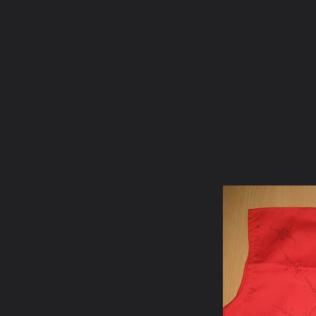
ภาษาไทย
หน้าแรก
เว็บบอร์ด
มีอะไรใหม่
วิดีโอ
รูปภา
หมวดหมู่
มีอะไรใหม่
คอลเล็คชั่น
สถานที่
กล้อง
แ
หน้าแรก
รูปภาพ
General
Noo Norway
หลวงปู่ญาท่านส
user223238 pic33787 1246053560