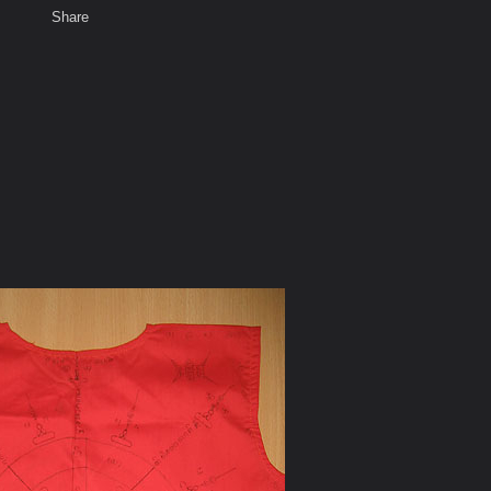
Share
เสียงธรรม
สมาชิก
ห้องสนทนา
พ
ท็ก
วน