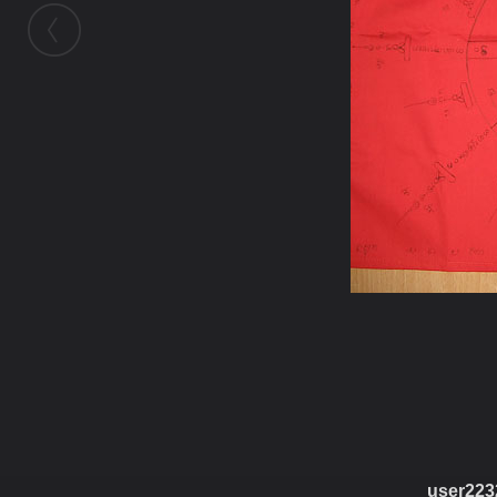
ในอัลบั้มนี้
Noo Norway
ในอัลบั้ม
หลวงปู่ญาท่านสวน
user223