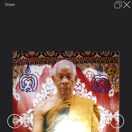
เข้าสู่ระบบหรือลงทะเบียน
Share
ภาษาไทย
ลงโฆษณา
ติดต่อเรา
ช่วยเหลือ
ชุมชนชาวพุทธ
ข้อกำหนดและกฎ
หน้าแรก
เว็บบอร์ด
มีอะไรใหม่
รูปภาพ
คอลเล็คชั่น
สถานที่
กล้อง
แท็ก
...
รูปภาพ
...
Noo Norway
หลวงปู่และหลวงพ่อ
user223238 pic37380 1250363542