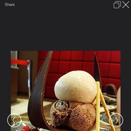
เข้าสู่ระบบหรือลงทะเบียน
Share
ภาษาไทย
ลงโฆษณา
ติดต่อเรา
ช่วยเหลือ
ชุมชนชาวพุทธ
ข้อกำหนดและกฎ
หน้าแรก
เว็บบอร์ด
มีอะไรใหม่
รูปภาพ
คอลเล็คชั่น
สถานที่
กล้อง
แท็ก
...
หน้าแรก
รูปภาพ
General
จารุทัต
กินแหลก^__^
user279038 pic49222 1264173178