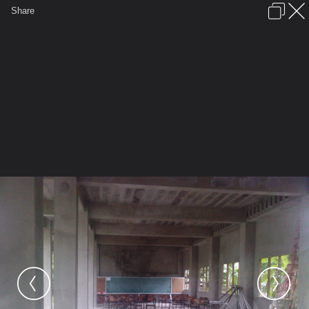
เข้าสู่ระบบหรือลงทะเบียน
Share
ภาษาไทย
ลงโฆษณา
ติดต่อเรา
ช่วยเหลือ
ชุมชนชาวพุทธ
ข้อกำหนดและกฎ
หน้าแรก
เว็บบอร์ด
มีอะไรใหม่
รูปภาพ
คอลเล็คชั่น
สถานที่
กล้อง
แท็ก
...
รูปภาพ
...
cpari
สร้างบุญโรงเรียนพระเณร
utaititU (3)