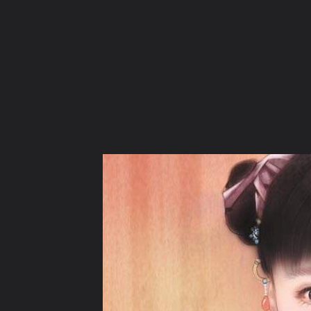
ภาษาไทย
หน้าแรก
เว็บบอร์ด
มีอะไรใหม่
วิดีโอ
รูปภา
หมวดหมู่
มีอะไรใหม่
คอลเล็คชั่น
สถานที่
กล้อง
แ
หน้าแรก
รูปภาพ
General
ไลสุ่ย
แ
v