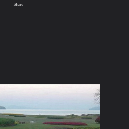
Share
เสียงธรรม
สมาชิก
ห้องสนทนา
พ
ท็ก