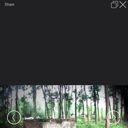
เข้าสู่ระบบหรือลงทะเบียน
Share
ภาษาไทย
ลงโฆษณา
ติดต่อเรา
ช่วยเหลือ
ชุมชนชาวพุทธ
ข้อกำหนดและกฎ
หน้าแรก
เว็บบอร์ด
มีอะไรใหม่
รูปภาพ
คอลเล็คชั่น
สถานที่
กล้อง
แท็ก
...
รูปภาพ
...
หมื่นทัพ
พิธีปลุกเสกขุนแผนหมื่นทัพ พิธีที่ ๓
vlcsnap 2011 03 09 18h00m34s23
copy (Large)