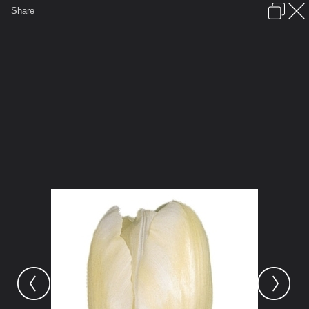
เข้าสู่ระบบหรือลงทะเบียน
Share
ภาษาไทย
ลงโฆษณา
ติดต่อเรา
ช่วยเหลือ
ชุมชนชาวพุทธ
ข้อกำหนดและกฎ
หน้าแรก
เว็บบอร์ด
มีอะไรใหม่
รูปภาพ
คอลเล็คชั่น
สถานที่
กล้อง
แท็ก
...
หน้าแรก
รูปภาพ
General
บุษบากาญจ์
ดอกทิวลิป
White French Tulip Flower 300