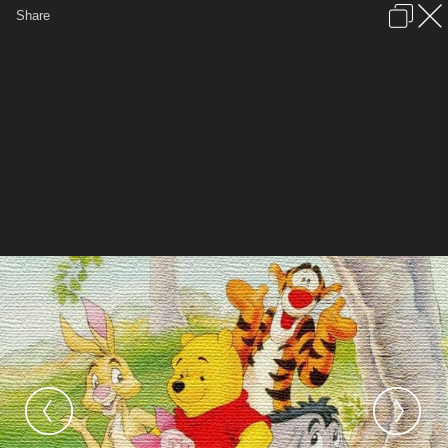
เข้าสู่ระบบหรือลงทะเบียน
Share
ภาษาไทย
ลงโฆษณา
ติดต่อเรา
ช่วยเหลือ
ชุมชนชาวพุทธ
ข้อกำหนดและกฎ
หน้าแรก
เว็บบอร์ด
มีอะไรใหม่
รูปภาพ
คอลเล็คชั่น
สถานที่
กล้อง
แท็ก
...
...
รูปภาพ
General
Noo Pretty
My Pooh Album
winnie the pooh 3