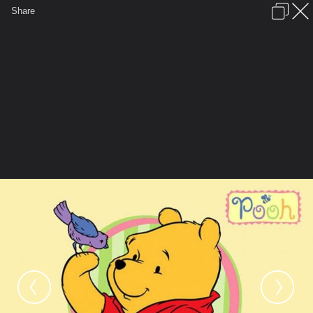
เข้าสู่ระบบหรือลงทะเบียน
Share
ภาษาไทย
ลงโฆษณา
ติดต่อเรา
ช่วยเหลือ
ชุมชนชาวพุทธ
ข้อกำหนดและกฎ
หน้าแรก
เว็บบอร์ด
มีอะไรใหม่
รูปภาพ
คอลเล็คชั่น
สถานที่
กล้อง
แท็ก
...
...
รูปภาพ
General
Noo Pretty
My Pooh Album
winnie the pooh 5