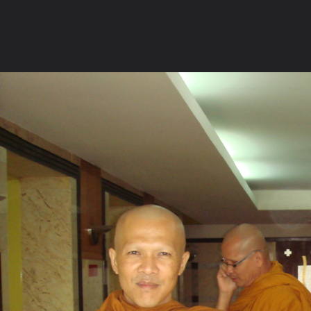
ภาษาไทย
หน้าแรก
เว็บบอร์ด
มีอะไรใหม่
วิดีโอ
รูปภา
หมวดหมู่
มีอะไรใหม่
คอลเล็คชั่น
สถานที่
กล้อง
แ
หน้าแรก
รูปภาพ
General
watpakdong
กฐินสามัคคี
www.watpakdong.com