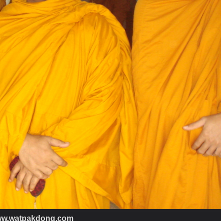
w.watpakdong.com