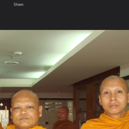
Share
เสียงธรรม
สมาชิก
ห้องสนทนา
พ
ท็ก