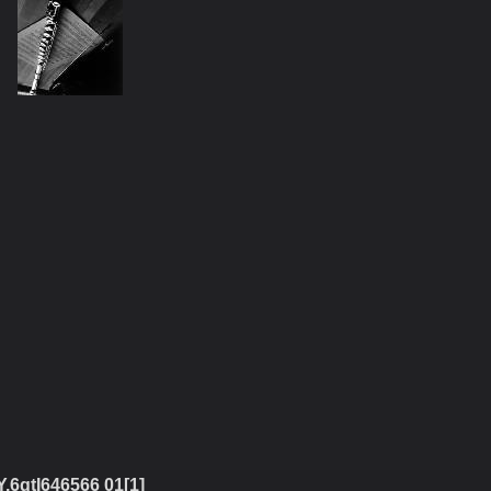
Y.6qtI646566 01[1]