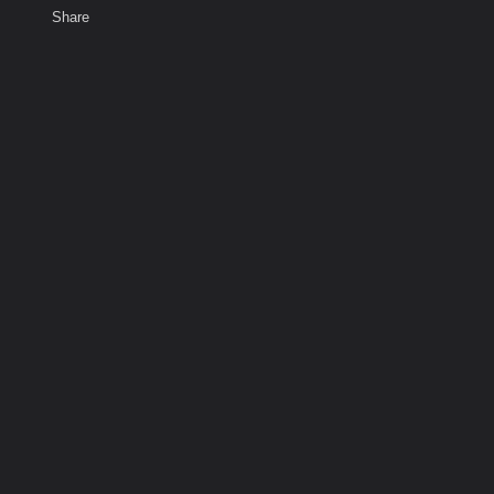
Share
เสียงธรรม
สมาชิก
ห้องสนทนา
พ
ท็ก