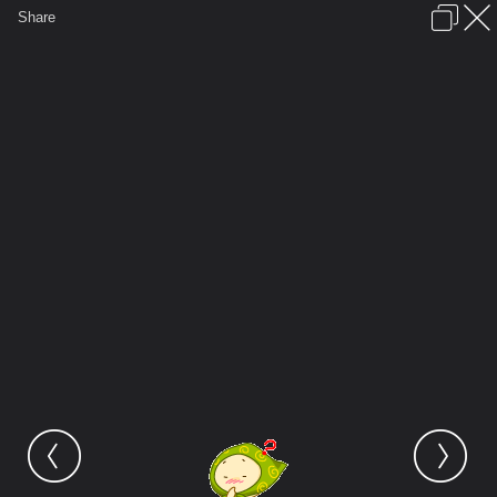
เข้าสู่ระบบหรือลงทะเบียน
Share
ภาษาไทย
ลงโฆษณา
ติดต่อเรา
ช่วยเหลือ
ชุมชนชาวพุทธ
ข้อกำหนดและกฎ
หน้าแรก
เว็บบอร์ด
มีอะไรใหม่
รูปภาพ
คอลเล็คชั่น
สถานที่
กล้อง
แท็ก
...
หน้าแรก
รูปภาพ
General
พุทธิวงษ์
Emotion
yenta4 emoticon 0011