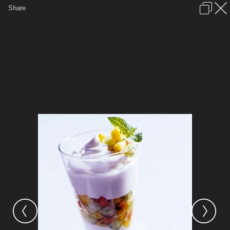
เข้าสู่ระบบหรือลงทะเบียน
Share
ภาษาไทย
ลงโฆษณา
ติดต่อเรา
ช่วยเหลือ
ชุมชนชาวพุทธ
ข้อกำหนดและกฎ
หน้าแรก
เว็บบอร์ด
มีอะไรใหม่
รูปภาพ
คอลเล็คชั่น
สถานที่
กล้อง
แท็ก
...
...
รูปภาพ
General
siamesecat2005
Breakfast-1
YOGURT PARFAIT