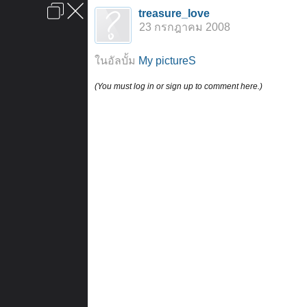
เข้าสู่ระบบหรือลงทะเบียน
treasure_love
ลงโฆษณา
ติดต่อเรา
ช่วยเหลือ
หน้าหลัก
ไปข้างบน
23 กรกฎาคม 2008
ข้อกำหนดและกฎ
ในอัลบั้ม
My pictureS
(You must log in or sign up to comment here.)