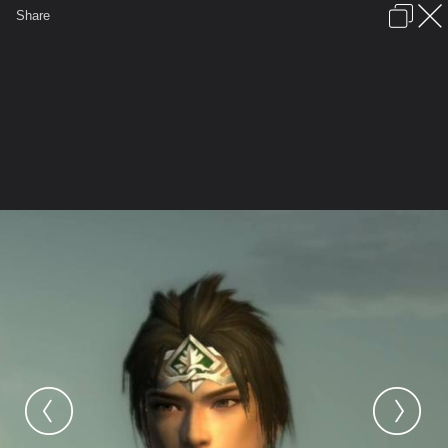
เข้าสู่ระบบหรือลงทะเบียน
Share
ภาษาไทย
ลงโฆษณา
ติดต่อเรา
ช่วยเหลือ
ชุมชนชาวพุทธ
ข้อกำหนดและกฎ
หน้าแรก
เว็บบอร์ด
มีอะไรใหม่
รูปภาพ
คอลเล็คชั่น
สถานที่
กล้อง
แท็ก
...
รูปภาพ
...
คาฮิลเอลซา
my love favorites album
zhou yun2