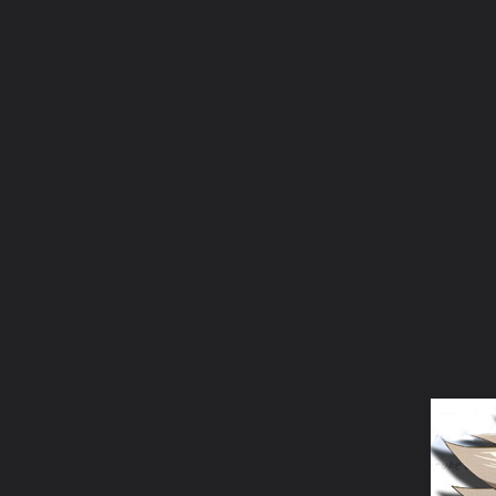
ภาษาไทย
หน้าแรก
เว็บบอร์ด
มีอะไรใหม่
วิดีโอ
รูปภา
คอลเล็คชั่น
สถานที่
กล้อง
แท็ก
...
หน้าแรก
รูปภาพ
General
anukool202
Ninjar
ztxyhywazjwmwfmrkuzk