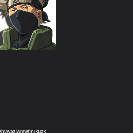
xyhywazjwmwfmrkuzk