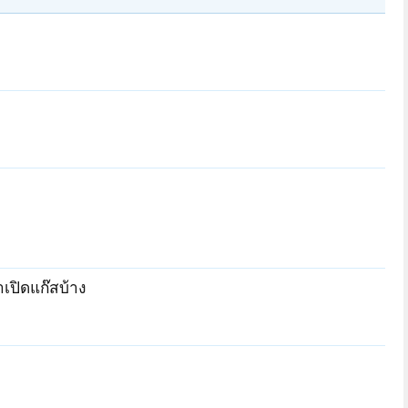
ราชันลาง
จันทิพา
huten
วงกรตน้ำ
tjs
poozaa
าเปิดแก๊สบ้าง
Sunnymonk
สะไบดินแดง
ธีรนาฎ
CCottoNN