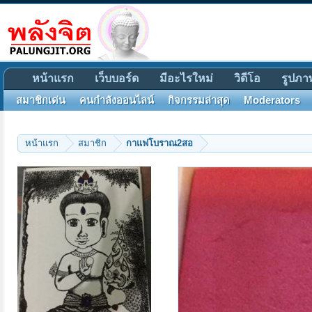
หน้าแรก
เว็บบอร์ด
มีอะไรใหม่
วิดีโอ
รูปภา
สมาชิกเด่น
คนกำลังออนไลน์
กิจกรรมล่าสุด
Moderators
หน้าแรก
สมาชิก
กาแฟโบราณ2สอ