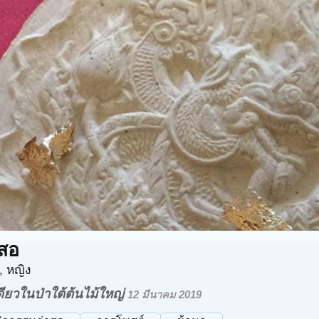
สอ
, หญิง
ียวในป่าใต้ต้นไม้ใหญ่
12 มีนาคม 2019