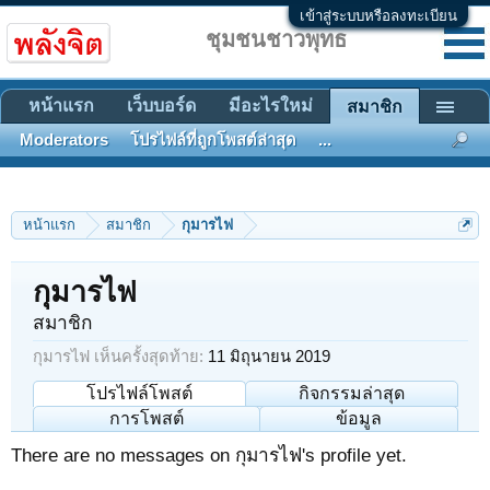
เข้าสู่ระบบหรือลงทะเบียน
ชุมชนชาวพุทธ
หน้าแรก
เว็บบอร์ด
มีอะไรใหม่
สมาชิก
Moderators
โปรไฟล์ที่ถูกโพสต์ล่าสุด
...
หน้าแรก
สมาชิก
กุมารไฟ
กุมารไฟ
สมาชิก
กุมารไฟ เห็นครั้งสุดท้าย:
11 มิถุนายน 2019
โปรไฟล์โพสต์
กิจกรรมล่าสุด
การโพสต์
ข้อมูล
There are no messages on กุมารไฟ's profile yet.