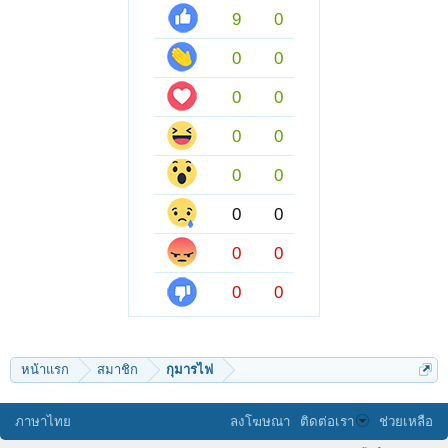
9
0
0
0
0
0
0
0
0
0
0
0
0
0
0
0
หน้าแรก
สมาชิก
กุมารไฟ
ภาษาไทย
ลงโฆษณา
ติดต่อเรา
ช่วยเหลือ