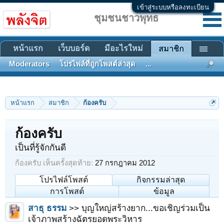
เข้าสู่ระบบหรือลงทะเบียน
ชุมชนชาวพุทธ
หน้าแรก
เว็บบอร์ด
มีอะไรใหม่
สมาชิก
Moderators
โปรไฟล์ที่ถูกโพสต์ล่าสุด
...
หน้าแรก
สมาชิก
ก้องครับ
ก้องครับ
เป็นที่รู้จักกันดี
ก้องครับ เห็นครั้งสุดท้าย:
27 กรกฎาคม 2012
โปรไฟล์โพสต์
กิจกรรมล่าสุด
การโพสต์
ข้อมูล
สาธุ ธรรม
>> บุญใหญ่สร้างยาก...ขอเชิญร่วมเป็น
เจ้าภาพสร้างฉัตรยอดพระวิหาร