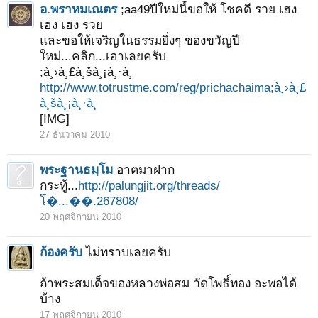
อ.พราหมเณตร
;aa49ปีใหม่นี้ขอให้ โชคดี รวย เฮง
เฮง เฮง รวย
และขอให้เจริญในธรรมยิ่งๆ ของขวัญปี
ใหม่...คลิก...เอาเลยครับ
;à¸›à¸£à¸šà¸¡à¸·à¸­
http://www.totrustme.com/reg/prichachaima;à¸›à¸£
à¸šà¸¡à¸·à¸­
[IMG]
27 ธันวาคม 2010
พระฐานธมฺโม
อาตมาฝาก
กระทู้...
http://palungjit.org/threads/
โ�...��.267808/
20 พฤศจิกายน 2010
ก้องครับ
ไม่ทราบเลยครับ
ถ้าพระสมเด็จของหลวงพ่อสม วัดโพธิ์ทอง อะพอได้
บ้าง
17 พฤศจิกายน 2010