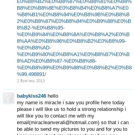
E0%B8%B2%E0%B8%87%E0%B8%81%E0%B8%
B8%E0%B8%8E%E0%B8%B4%E0%B8%A7%E0
%B8%B1%E0%B8%94%E0%B8%9B%E0%B8%B
2%E0%B8%87%E0%B8%84%E0%B9%88%E0%B
8%B2-%E0%B8%95-
%E0%B9%84%E0%B8%8A%E0%B8%A2%E0%B
8%AA%E0%B8%96%E0%B8%B2%E0%B8%99-
%E0%B8%AD-
%E0%B9%80%E0%B8%A1%E0%B8%B7%E0%B
8%AD%E0%B8%87-%E0%B8%88-
%E0%B8%99%E0%B9%88%E0%B8%B2%E0%B8
%99.498891/
2 สิงหาคม 2013
babykiss246
hello
my name is miracle i saw you profile here today
please i will like us to hold a strong relationship i
will like you to contact me with my
email(miracleanverali@hotmail.com) so that i can
be able to send my pictures to you and for you to