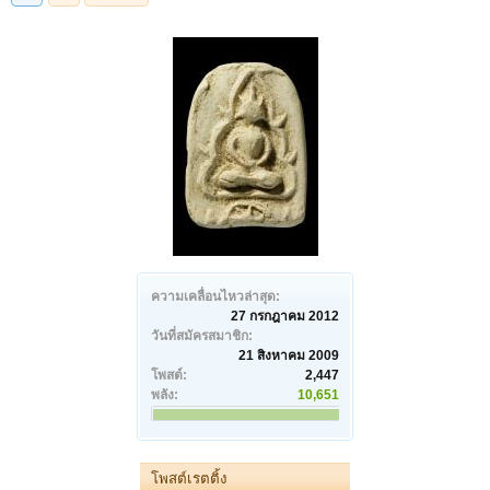
ความเคลื่อนไหวล่าสุด:
27 กรกฎาคม 2012
วันที่สมัครสมาชิก:
21 สิงหาคม 2009
โพสต์:
2,447
พลัง:
10,651
โพสต์เรตติ้ง