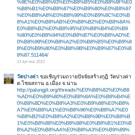
%9E%E0%B8%93%E0%B8%B5%E0%B8%9F%E0
%B8%B1%E0%B8%87%E0%B9%80%E0%B8%97
%E0%B8%A8%E0%B8%99%E0%B9%8C%E0%B
8%A1%E0%B8%AB%E0%B8%B2%E0%B8%8A%
E0%B8%B2%E0%B8%95%E0%B8%B4%E0%B9
%80%E0%B8%94%E0%B8%B7%E0%B8%AD%E
0%B8%99%E0%B8%A2%E0%B8%B5%E0%B9%8
8%E0%B9%80%E0%B8%9B%E0%B9%87%E0%B
8%87.511464/
13 ตุลาคม 2013
วัดปางค่า
ขอเชิญร่วมถวายปัจจัยสร้างกุฎิ วัดปางค่า
ต.ไชยสถาน อ.เมือง จ.น่าน
http://palungjit.org/threads/%E0%B8%82%E0%B8
%AD%E0%B9%80%E0%B8%8A%E0%B8%B4%E
0%B8%8D%E0%B8%A3%E0%B9%88%E0%B8%
A7%E0%B8%A1%E0%B8%96%E0%B8%A7%E0
%B8%B2%E0%B8%A2%E0%B8%9B%E0%B8%B
1%E0%B8%88%E0%B8%88%E0%B8%B1%E0%B
8%A2%E0%B8%AA%E0%B8%A3%E0%B9%89%