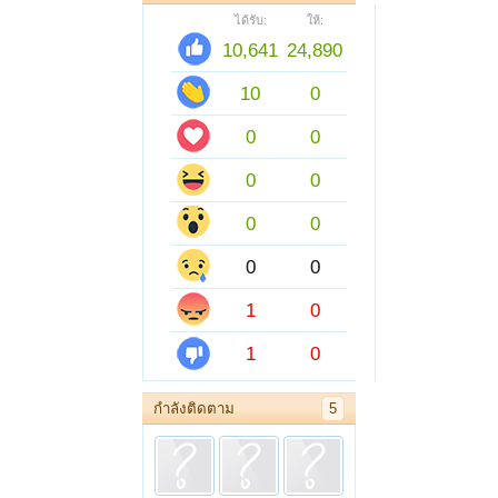
ได้รับ:
ให้:
10,641
24,890
10
0
0
0
0
0
0
0
0
0
1
0
1
0
กำลังติดตาม
5