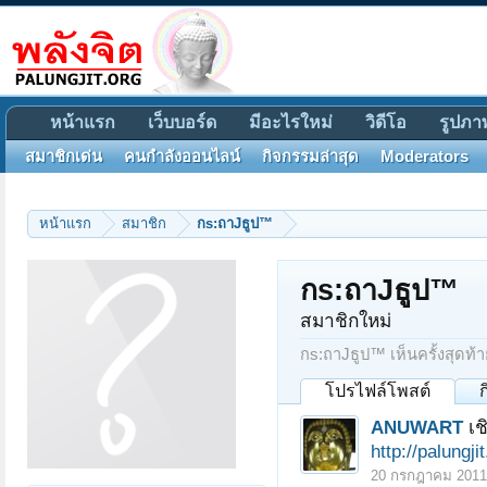
หน้าแรก
เว็บบอร์ด
มีอะไรใหม่
วิดีโอ
รูปภา
สมาชิกเด่น
คนกำลังออนไลน์
กิจกรรมล่าสุด
Moderators
หน้าแรก
สมาชิก
กs:ถาJธูป™
กs:ถาJธูป™
สมาชิกใหม่
กs:ถาJธูป™ เห็นครั้งสุดท้า
โปรไฟล์โพสต์
ANUWART
เช
http://palungj
20 กรกฎาคม 2011