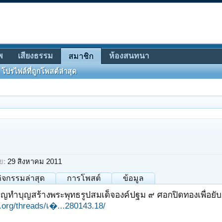
พ
เสียงธรรม
ห้องสนทนา
สมาชิก
โปรไฟล์ที่ถูกโพสต์ล่าสุด
ย:
29 สิงหาคม 2011
กิจกรรมล่าสุด
การโพสต์
ข้อมูล
ิญทำบุญสร้างพระพุทธรูปสมเด็จองค์ปฐม ๙ ศอกปิดทองเพื่อยับยั้
it.org/threads/เ�...280143.18/