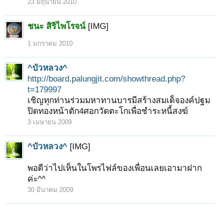
23 มิถุนายน 2010
ชนะ สิริไพโรจน์
[IMG]
1 มกราคม 2010
^บัวหลวง^
http://board.palungjit.com/showthread.php?
t=179997
เชิญทุกท่านร่วมมหาทานบารมีสร้างสมเด็จองค์ปฐม
ปิดทองหน้าตัก4ศอกวัดตะโกเพื่อชำระหนี้สงฆ์
3 เมษายน 2009
^บัวหลวง^
[IMG]
พอดีว่าไปเห็นในโพรไฟล์ของเพื่อนเลยเอามาฝาก
ค่ะ^^
30 มีนาคม 2009