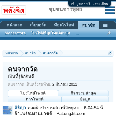
เข้าสู่ระบบหรือลงทะเบียน
ชุมชนชาวพุทธ
หน้าแรก
เว็บบอร์ด
มีอะไรใหม่
สมาชิก
Moderators
โปรไฟล์ที่ถูกโพสต์ล่าสุด
...
หน้าแรก
สมาชิก
คนจากวัด
คนจากวัด
เป็นที่รู้จักกันดี
คนจากวัด เห็นครั้งสุดท้าย:
2 มีนาคม 2011
โปรไฟล์โพสต์
กิจกรรมล่าสุด
การโพสต์
ข้อมูล
สิริญา
ทอดผ้าป่างานสถานีวิทยุค่ะ....6-04-54 นี้
จ้า..พร้อมงานบวชชี - PaLungJit.com