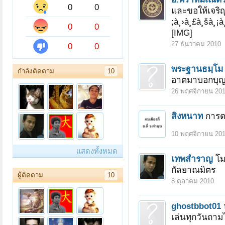
0
0
และขอให้เจริญ
;à¸›à¸£à¸šà¸¡à¸
0
0
[IMG]
27 ธันวาคม 2010
0
0
พระฐานธมฺโม
กำลังติดตาม
10
อาตมาบอกบุ
26 พฤศจิกายน 20
สิงหนาท
การต
10 พฤศจิกายน 20
แสดงทั้งหมด
เทพสำราญ
โ
กัลยาณมิตร
ผู้ติดตาม
10
8 ตุลาคม 2010
ghostbbot01
เล่นทุกวันถามได