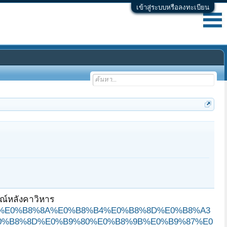
เข้าสู่ระบบหรือลงทะเบียน
รณ์หลังคาวิหาร
B9%80%E0%B8%8A%E0%B8%B4%E0%B8%8D%E0%B8%A3
0%B8%8D%E0%B9%80%E0%B8%9B%E0%B9%87%E0