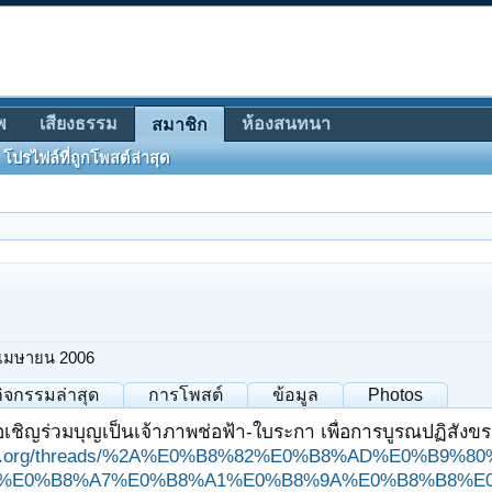
พ
เสียงธรรม
ห้องสนทนา
สมาชิก
โปรไฟล์ที่ถูกโพสต์ล่าสุด
 เมษายน 2006
กิจกรรมล่าสุด
การโพสต์
ข้อมูล
Photos
เชิญร่วมบุญเป็นเจ้าภาพช่อฟ้า-ใบระกา เพื่อการบูรณปฏิสังข
ungjit.org/threads/%2A%E0%B8%82%E0%B8%AD%E0%
%E0%B8%A7%E0%B8%A1%E0%B8%9A%E0%B8%B8%E