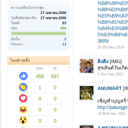
%B8%99%E0
ความเคลื่อนไหวล่าสุด:
%88%E0%B8
27 เมษายน 2006
%E0%B9%83
วันที่สมัครสมาชิก:
27 เมษายน 2006
%B8%81%E0
โพสต์:
63
%B4%E0%B8
พลัง:
459
5%E0%B8%B
อัลบั้ม:
2
3605/
Photos:
13
16 มีนาคม 2014
โพสต์เรตติ้ง
ติงติง
[IMG]
สุขสันต์วันเก
ได้รับ:
ให้:
8 ธันวาคม 2011
458
837
1
0
ANUWART
[I
0
0
เชิญทำบุญสร้า
http://palungj
0
0
14 สิงหาคม 2011
0
0
อ.พราหมเณต