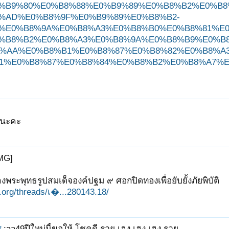
%B9%80%E0%B8%88%E0%B9%89%E0%B8%B2%E0%B
%AD%E0%B8%9F%E0%B9%89%E0%B8%B2-
%E0%B8%9A%E0%B8%A3%E0%B8%B0%E0%B8%81%E
%B8%B2%E0%B8%A3%E0%B8%9A%E0%B8%B9%E0%B
%AA%E0%B8%B1%E0%B8%87%E0%B8%82%E0%B8%A
1%E0%B8%87%E0%B8%84%E0%B8%B2%E0%B8%A7%E
ิดนะคะ
MG]
งพระพุทธรูปสมเด็จองค์ปฐม ๙ ศอกปิดทองเพื่อยับยั้งภัยพิบัติ
it.org/threads/เ�...280143.18/
ร
;aa49ปีใหม่นี้ขอให้ โชคดี รวย เฮง เฮง เฮง รวย