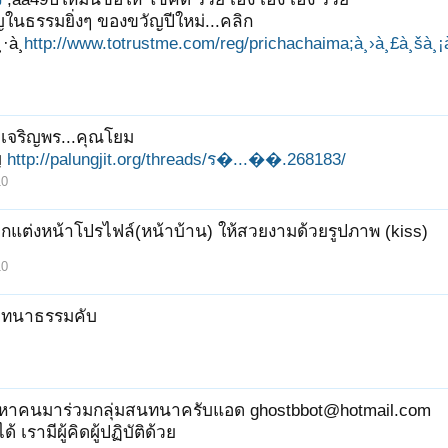
ในธรรมยิ่งๆ ของขวัญปีใหม่...คลิก
·à¸­
http://www.totrustme.com/reg/prichachaima;à¸›à¸£à¸šà¸¡à
เจริญพร...คุณโยม
ญ
http://palungjit.org/threads/ร�...��.268183/
10
กแต่งหน้าโปรไฟล์(หน้าบ้าน) ให้สวยงามด้วยรูปภาพ (kiss)
10
มทนาธรรมคับ
หาคนมาร่วมกลุ่มสนทนาครับแอด ghostbbot@hotmail.com
้ เรามีผู้คิดผู้ปฏิบัติด้วย