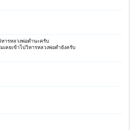
ในวิหารหลวงพ่อดำนะครับ
ุ๋มเคยเข้าไปวิหารหลวงพ่อดำยังครับ