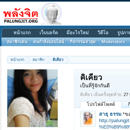
หน้าแรก
เว็บบอร์ด
มีอะไรใหม่
วิดีโอ
รูปภา
สมาชิกเด่น
คนกำลังออนไลน์
กิจกรรมล่าสุด
Moderators
หน้าแรก
สมาชิก
คิเคียว
คิเคียว
เป็นที่รู้จักกันดี
คิเคียว เห็นครั้งสุดท้าย:
27
โปรไฟล์โพสต์
สาธุ ธรรม
*ขอ
http://pal
%E0%B9%88